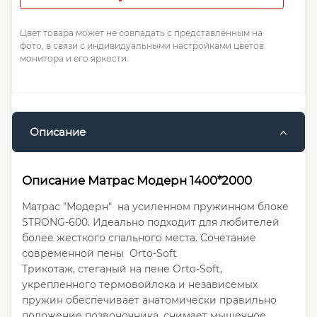
Цвет товара может не совпадать с представленным на
фото, в связи с индивидуальными настройками цветов
монитора и его яркости.
Описание
Описание Матрас Модерн 1400*2000
Матрас "Модерн" на усиленном пружинном блоке
STRONG-600. Идеально подходит для любителей
более жесткого спального места. Сочетание
современной пены Orto-Soft
Трикотаж, стеганый на пене Orto-Soft,
укрепленного термовойлока и независемых
пружин обеспечивает анатомически правильно
положение позвоночника, снимает мышечное