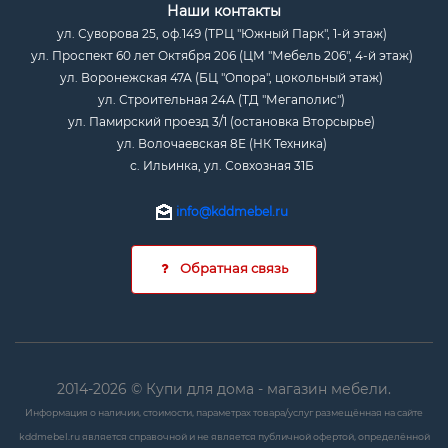
Наши контакты
ул. Суворова 25, оф.149 (ТРЦ "Южный Парк", 1-й этаж)
ул. Проспект 60 лет Октября 206 (ЦМ "Мебель 206", 4-й этаж)
ул. Воронежская 47А (БЦ "Опора", цокольный этаж)
ул. Строительная 24А (ТД "Мегаполис")
ул. Памирский проезд 3/1 (остановка Вторсырье)
ул. Волочаевская 8Е (НК Техника)
с. Ильинка, ул. Совхозная 31Б
info@kddmebel.ru
Обратная связь
2014-2026 © Купи для дома - магазин мебели.
Информация о наличии, стоимости, параметрах товара/услуг размещённая на сайте
kddmebel.ru является справочной и не является публичной офертой, определённой