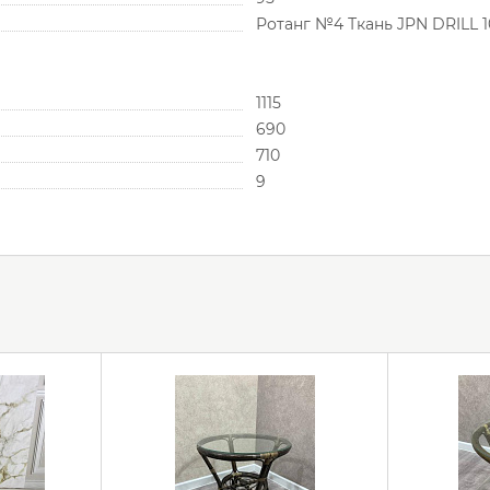
Ротанг №4 Ткань JPN DRILL 1
1115
690
710
9