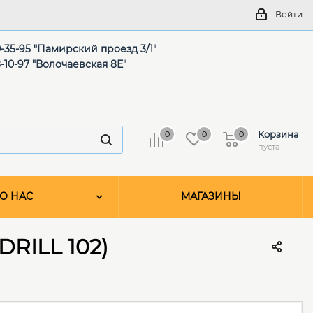
Войти
-35-95 "Памирский проезд 3/1"
-10-97 "Волочаевская 8Е"
Корзина
0
0
0
пуста
О НАС
МАГАЗИНЫ
DRILL 102)