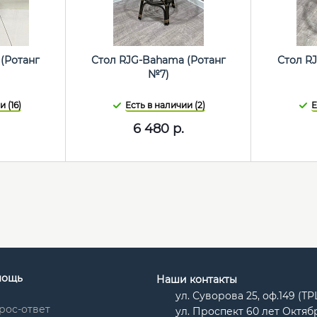
(Ротанг
Стол RJG-Bahama (Ротанг
Стол RJ
№7)
 (16)
Есть в наличии (2)
Е
6 480
р.
мощь
Наши контакты
ул. Суворова 25, оф.149 (Т
рос-ответ
ул. Проспект 60 лет Октябр