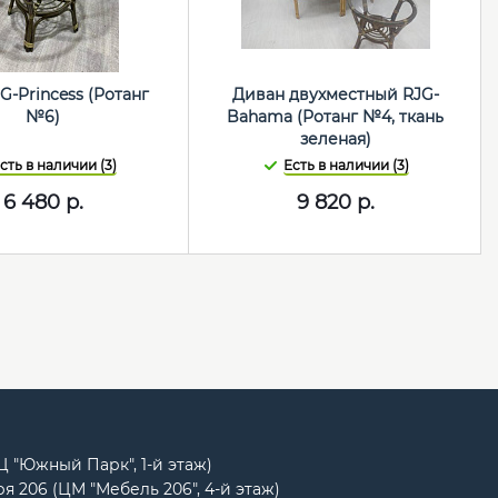
G-Princess (Ротанг
Диван двухместный RJG-
№6)
Bahama (Ротанг №4, ткань
зеленая)
сть в наличии (3)
Есть в наличии (3)
6 480
р.
9 820
р.
РЦ "Южный Парк", 1-й этаж)
я 206 (ЦМ "Мебель 206", 4-й этаж)