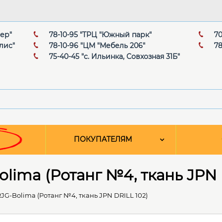
мер"
78-10-95 "ТРЦ "Южный парк"
70
лис"
78-10-96 "ЦМ "Мебель 206"
78
75-40-45 "с. Ильинка, Совхозная 31Б"
ПОКУПАТЕЛЯМ
lima (Ротанг №4, ткань JPN 
G-Bolima (Ротанг №4, ткань JPN DRILL 102)