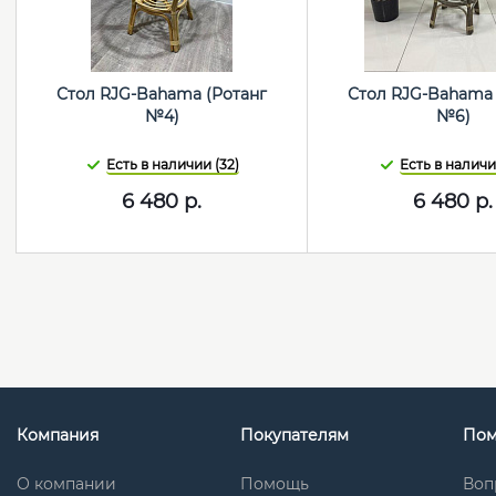
Стол RJG-Bahama (Ротанг
Стол RJG-Bahama 
№4)
№6)
Есть в наличии (32)
Есть в наличии
6 480
р.
6 480
р.
Компания
Покупателям
По
О компании
Помощь
Воп