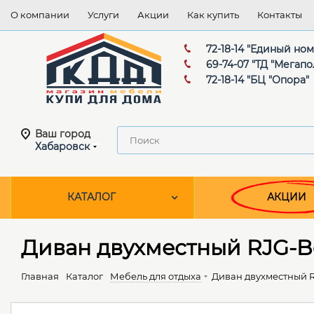
О компании
Услуги
Акции
Как купить
Контакты
72-18-14 "Единый но
69-74-07 "ТД "Мегапо
72-18-14 "БЦ "Опора"
Ваш город
Хабаровск
КАТАЛОГ
АКЦИИ
Диван двухместный RJG-Bo
Главная
Каталог
Мебель для отдыха
Диван двухместный RJ