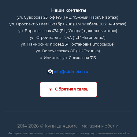
Наши контакты
ул. Суворова 25, оф.149 (ТРЦ "Южный Парк", 1-й этаж)
ул. Проспект 60 лет Октября 206 (ЦМ "Мебель 206", 4-й этаж)
ул. Воронежская 47А (БЦ "Опора", цокольный этаж)
ул. Строительная 24А (ТД "Мегаполис")
ул. Памирский проезд 3/1 (остановка Вторсырье)
ул. Волочаевская 8Е (НК Техника)
с. Ильинка, ул. Совхозная 31Б
info@kddmebel.ru
Обратная связь
2014-2026 © Купи для дома - магазин мебели.
Информация о наличии, стоимости, параметрах товара/услуг размещённая на сайте