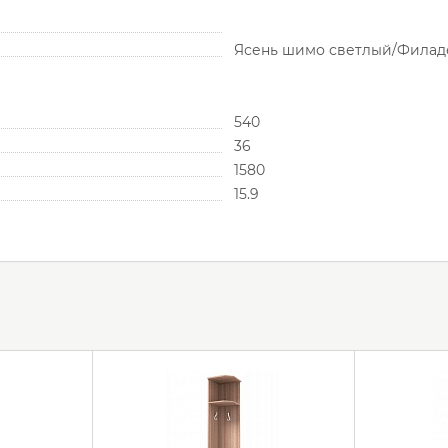
Ясень шимо светлый/Филад
540
36
1580
15.9