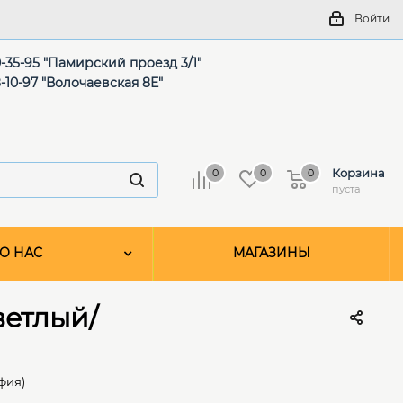
Войти
-35-95 "Памирский проезд 3/1"
-10-97 "Волочаевская 8Е"
Корзина
0
0
0
пуста
О НАС
МАГАЗИНЫ
ветлый/
фия)