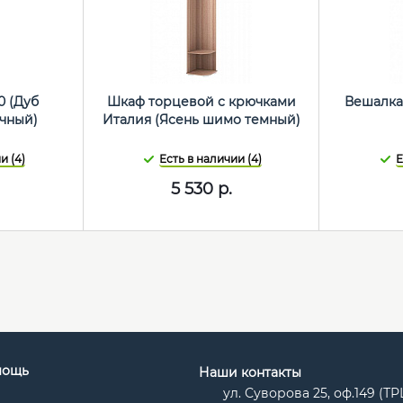
0 (Дуб
Шкаф торцевой с крючками
Вешалка
чный)
Италия (Ясень шимо темный)
и (4)
Есть в наличии (4)
Е
5 530
р.
мощь
Наши контакты
ул. Суворова 25, оф.149 (Т