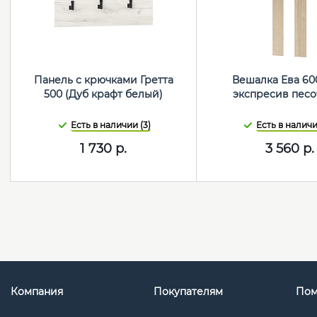
Панель с крючками Гретта
Вешалка Ева 60
500 (Дуб крафт белый)
экспресив песо
Есть в наличии (3)
Есть в наличи
1 730
р.
3 560
р.
Компания
Покупателям
По