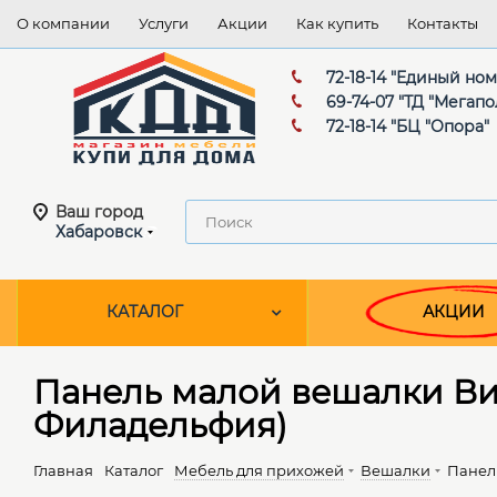
О компании
Услуги
Акции
Как купить
Контакты
72-18-14 "Единый но
69-74-07 "ТД "Мегапо
72-18-14 "БЦ "Опора"
Ваш город
Хабаровск
КАТАЛОГ
АКЦИИ
Панель малой вешалки Ви
Филадельфия)
Главная
Каталог
Мебель для прихожей
Вешалки
Панел