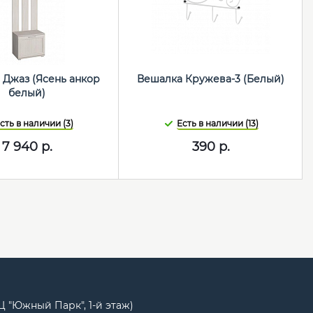
 Джаз (Ясень анкор
Вешалка Кружева-3 (Белый)
белый)
сть в наличии (3)
Есть в наличии (13)
7 940
р.
390
р.
РЦ "Южный Парк", 1-й этаж)