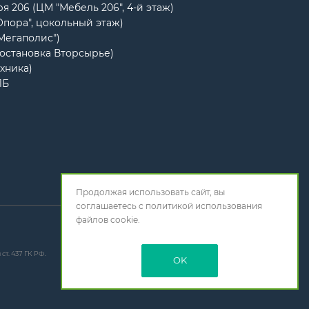
я 206 (ЦМ "Мебель 206", 4-й этаж)
Опора", цокольный этаж)
"Мегаполис")
(остановка Вторсырье)
ехника)
1Б
Продолжая использовать сайт, вы
соглашаетесь с
политикой использования
файлов cookie.
т. 437 ГК РФ.
OK