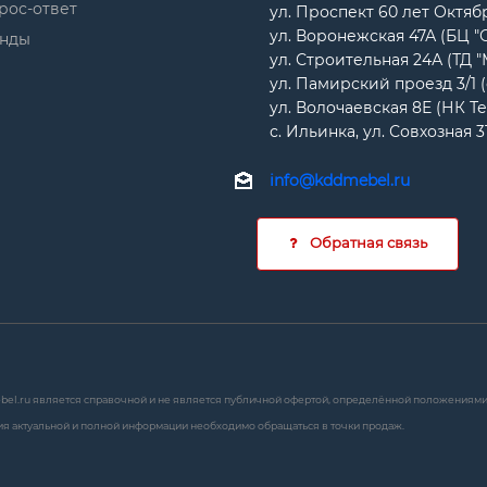
рос-ответ
ул. Проспект 60 лет Октябр
ул. Воронежская 47А (БЦ "
нды
ул. Строительная 24А (ТД 
ул. Памирский проезд 3/1 
ул. Волочаевская 8Е (НК Т
с. Ильинка, ул. Совхозная 3
info@kddmebel.ru
Обратная связь
bel.ru является справочной и не является публичной офертой, определённой положениями с
я актуальной и полной информации необходимо обращаться в точки продаж.