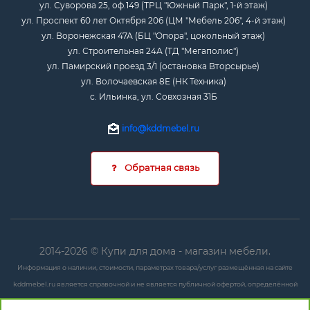
ул. Суворова 25, оф.149 (ТРЦ "Южный Парк", 1-й этаж)
ул. Проспект 60 лет Октября 206 (ЦМ "Мебель 206", 4-й этаж)
ул. Воронежская 47А (БЦ "Опора", цокольный этаж)
ул. Строительная 24А (ТД "Мегаполис")
ул. Памирский проезд 3/1 (остановка Вторсырье)
ул. Волочаевская 8Е (НК Техника)
с. Ильинка, ул. Совхозная 31Б
info@kddmebel.ru
Обратная связь
2014-2026 © Купи для дома - магазин мебели.
Информация о наличии, стоимости, параметрах товара/услуг размещённая на сайте
kddmebel.ru является справочной и не является публичной офертой, определённой
положениями ст. 437 ГК РФ.