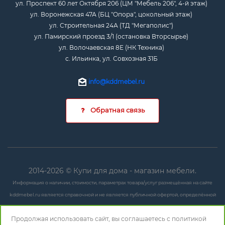
ул. Проспект 60 лет Октября 206 (ЦМ "Мебель 206", 4-й этаж)
ул. Воронежская 47А (БЦ "Опора", цокольный этаж)
ул. Строительная 24А (ТД "Мегаполис")
ул. Памирский проезд 3/1 (остановка Вторсырье)
ул. Волочаевская 8Е (НК Техника)
с. Ильинка, ул. Совхозная 31Б
info@kddmebel.ru
Обратная связь
2014-2026 © Купи для дома - магазин мебели.
Информация о наличии, стоимости, параметрах товара/услуг размещённая на сайте
kddmebel.ru является справочной и не является публичной офертой, определённой
положениями ст. 437 ГК РФ.
Продолжая использовать сайт, вы соглашаетесь с
политикой
Любые данные могут быть изменены в любое время и без предупреждения. Для