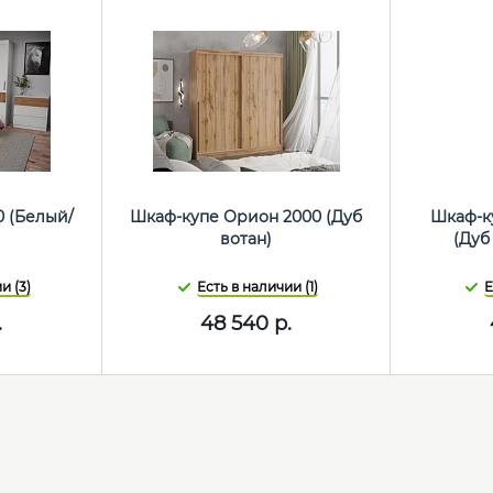
0 (Белый/
Шкаф-купе Орион 2000 (Дуб
Шкаф-ку
)
вотан)
(Дуб
и (3)
Есть в наличии (1)
Е
.
48 540
р.