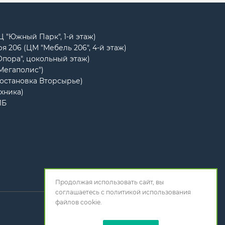
РЦ "Южный Парк", 1-й этаж)
я 206 (ЦМ "Мебель 206", 4-й этаж)
Опора", цокольный этаж)
"Мегаполис")
(остановка Вторсырье)
ехника)
1Б
Продолжая использовать сайт, вы
соглашаетесь с
политикой использования
файлов cookie.