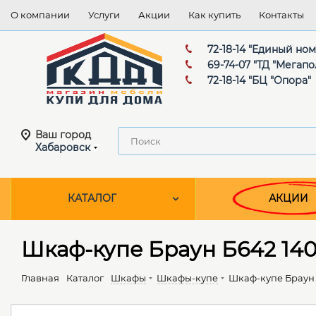
О компании
Услуги
Акции
Как купить
Контакты
72-18-14 "Единый но
69-74-07 "ТД "Мегапо
72-18-14 "БЦ "Опора"
Ваш город
Хабаровск
КАТАЛОГ
АКЦИИ
Шкаф-купе Браун Б642 140
Главная
Каталог
Шкафы
Шкафы-купе
Шкаф-купе Браун 