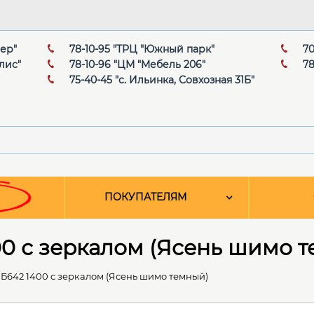
мер"
78-10-95 "ТРЦ "Южный парк"
70
лис"
78-10-96 "ЦМ "Мебель 206"
78
75-40-45 "с. Ильинка, Совхозная 31Б"
ПОКУПАТЕЛЯМ
0 с зеркалом (Ясень шимо 
Б642 1400 с зеркалом (Ясень шимо темный)