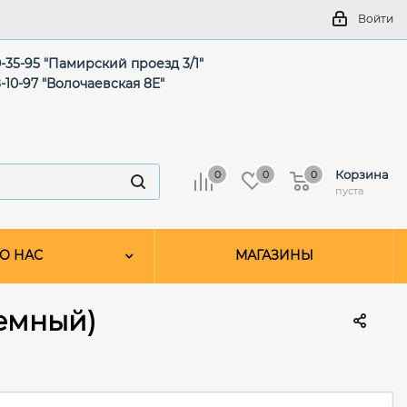
Войти
-35-95 "Памирский проезд 3/1"
-10-97 "Волочаевская 8Е"
Корзина
0
0
0
пуста
О НАС
МАГАЗИНЫ
темный)