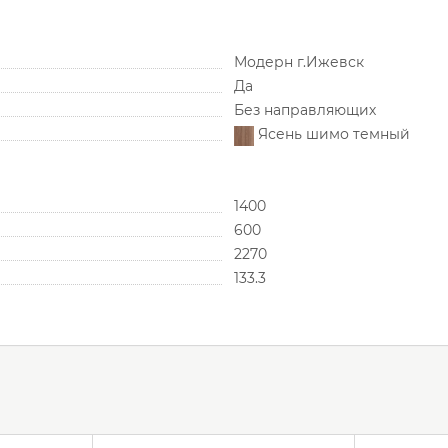
Модерн г.Ижевск
Да
Без направляющих
Ясень шимо темный
1400
600
2270
133.3