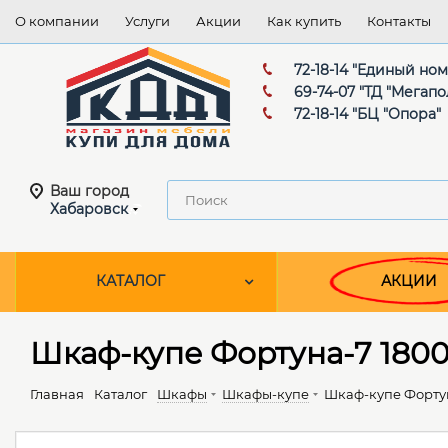
О компании
Услуги
Акции
Как купить
Контакты
72-18-14 "Единый но
69-74-07 "ТД "Мегапо
72-18-14 "БЦ "Опора"
Ваш город
Хабаровск
КАТАЛОГ
АКЦИИ
Шкаф-купе Фортуна-7 1800
Главная
Каталог
Шкафы
Шкафы-купе
Шкаф-купе Фортун