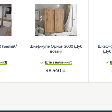
0 (Белый/
Шкаф-купе Орион 2000 (Дуб
Шкаф-ку
)
вотан)
(Дуб
и (3)
Есть в наличии (1)
Е
.
48 540
р.