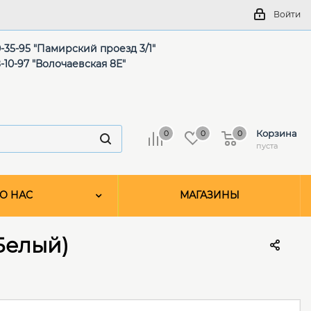
Войти
-35-95 "Памирский проезд 3/1"
-10-97 "Волочаевская 8Е"
Корзина
0
0
0
пуста
О НАС
МАГАЗИНЫ
Белый)