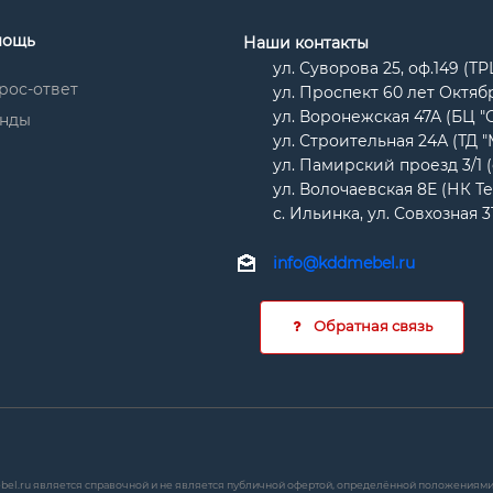
мощь
Наши контакты
ул. Суворова 25, оф.149 (Т
рос-ответ
ул. Проспект 60 лет Октябр
ул. Воронежская 47А (БЦ "
нды
ул. Строительная 24А (ТД 
ул. Памирский проезд 3/1 
ул. Волочаевская 8Е (НК Т
с. Ильинка, ул. Совхозная 3
info@kddmebel.ru
Обратная связь
bel.ru является справочной и не является публичной офертой, определённой положениями с