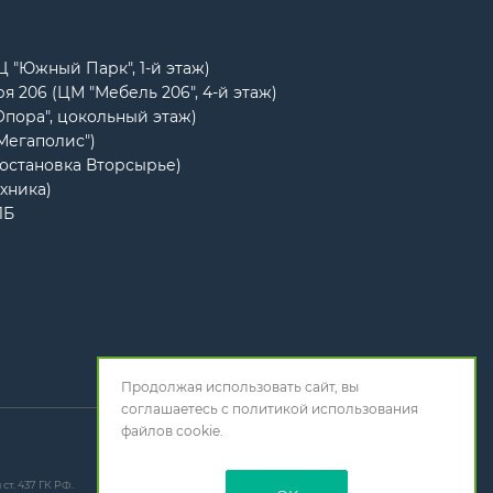
РЦ "Южный Парк", 1-й этаж)
я 206 (ЦМ "Мебель 206", 4-й этаж)
Опора", цокольный этаж)
"Мегаполис")
(остановка Вторсырье)
ехника)
1Б
Продолжая использовать сайт, вы
соглашаетесь с
политикой использования
файлов cookie.
т. 437 ГК РФ.