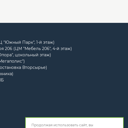
РЦ "Южный Парк", 1-й этаж)
я 206 (ЦМ "Мебель 206", 4-й этаж)
Опора", цокольный этаж)
"Мегаполис")
(остановка Вторсырье)
ехника)
1Б
Продолжая использовать сайт, вы