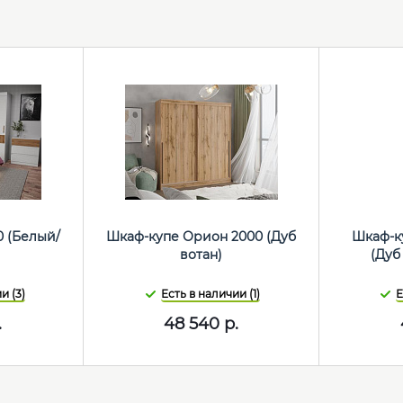
0 (Белый/
Шкаф-купе Орион 2000 (Дуб
Шкаф-ку
)
вотан)
(Дуб
и (3)
Есть в наличии (1)
Е
.
48 540
р.