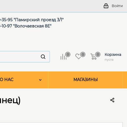
Войти
-35-95 "Памирский проезд 3/1"
-10-97 "Волочаевская 8Е"
Корзина
0
0
0
пуста
О НАС
МАГАЗИНЫ
янец)