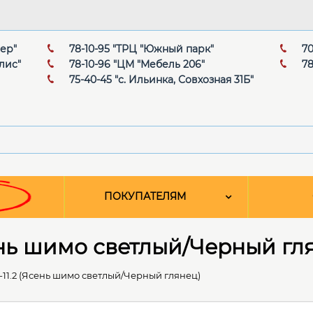
мер"
78-10-95 "ТРЦ "Южный парк"
70
лис"
78-10-96 "ЦМ "Мебель 206"
78
75-40-45 "с. Ильинка, Совхозная 31Б"
ПОКУПАТЕЛЯМ
ень шимо светлый/Черный гл
11.2 (Ясень шимо светлый/Черный глянец)