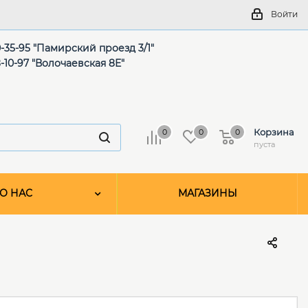
Войти
-35-95 "Памирский проезд 3/1"
-10-97 "Волочаевская 8Е"
Корзина
0
0
0
пуста
О НАС
МАГАЗИНЫ