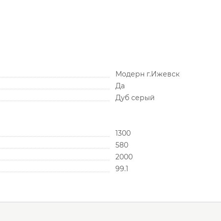
Модерн г.Ижевск
Да
Дуб серый
1300
580
2000
99.1