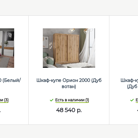
0 (Белый/
Шкаф-купе Орион 2000 (Дуб
Шкаф-ку
)
вотан)
(Дуб
и (3)
Есть в наличии (1)
Е
.
48 540
р.