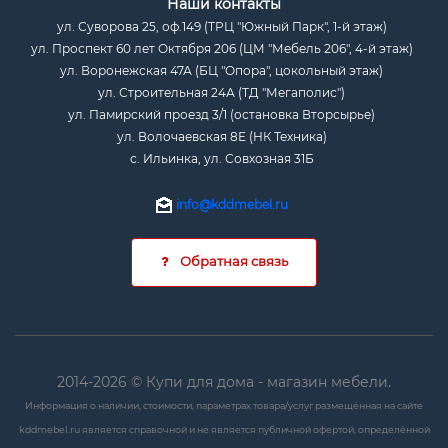
Наши контакты
ул. Суворова 25, оф.149 (ТРЦ "Южный Парк", 1-й этаж)
ул. Проспект 60 лет Октября 206 (ЦМ "Мебель 206", 4-й этаж)
ул. Воронежская 47А (БЦ "Опора", цокольный этаж)
ул. Строительная 24А (ТД "Мегаполис")
ул. Памирский проезд 3/1 (остановка Вторсырье)
ул. Волочаевская 8Е (НК Техника)
с. Ильинка, ул. Совхозная 31Б
info@kddmebel.ru
Обратная связь
2014-2026 © Купи для дома - магазин мебели.
Информация о наличии, стоимости, параметрах товара/услуг размещённая на сайте
kddmebel.ru является справочной и не является публичной офертой, определённой