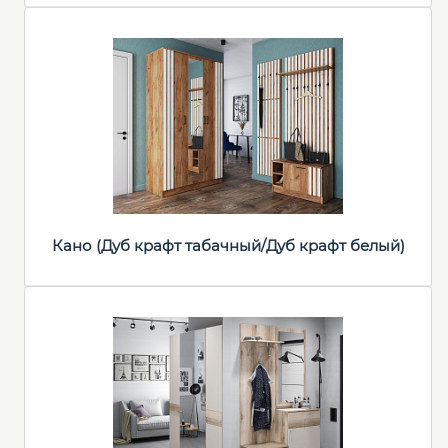
Кано (Дуб крафт табачный/Дуб крафт белый)