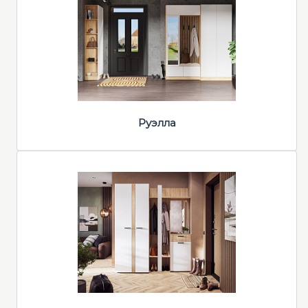
Руэлла