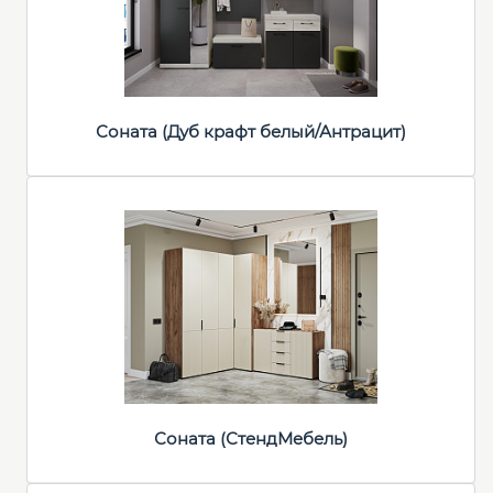
Соната (Дуб крафт белый/Антрацит)
Соната (СтендМебель)