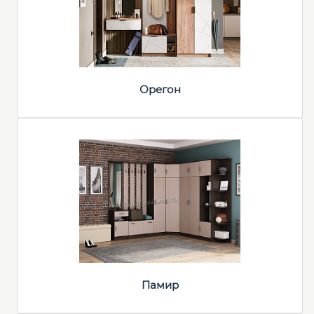
Орегон
Памир