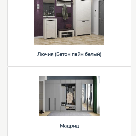
Лючия (Бетон пайн белый)
Мадрид