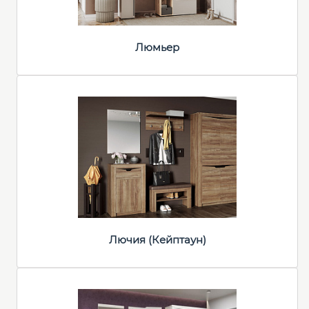
Люмьер
Лючия (Кейптаун)