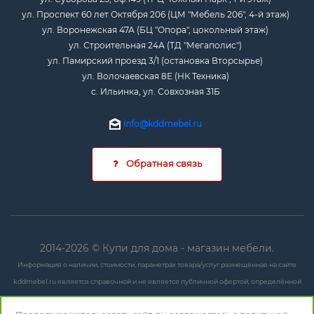
ул. Проспект 60 лет Октября 206 (ЦМ "Мебель 206", 4-й этаж)
ул. Воронежская 47А (БЦ "Опора", цокольный этаж)
ул. Строительная 24А (ТД "Мегаполис")
ул. Памирский проезд 3/1 (остановка Вторсырье)
ул. Волочаевская 8Е (НК Техника)
с. Ильинка, ул. Совхозная 31Б
info@kddmebel.ru
Обратная связь
2014-2026 © Купи для дома - магазин мебели.
Информация о наличии, стоимости, параметрах товара/услуг размещённая на сайте
kddmebel.ru является справочной и не является публичной офертой, определённой
положениями ст. 437 ГК РФ.