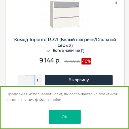
Комод Торонто 13.321 (Белый шагрень/Стальной
серый)
9 144
р.
10 160
р.
-10%
В корзину
Мебельная фабрика
:
Моби
Продолжая использовать сайт, вы соглашаетесь с
политикой
Цвет
: Белый/Серый
использования
файлов cookie.
Длина (мм)
: 800
Глубина (Ширина) (мм)
: 403
Высота (мм)
: 753
OK