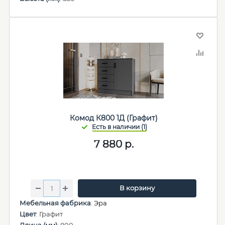
Комод К800 1Д (Графит)
7 880
р.
В корзину
Мебельная фабрика
:
Эра
Цвет
: Графит