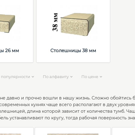
ы 26 мм
Столешницы 38 мм
 популярности
По алфавиту
По цене
не давно и прочно вошли в нашу жизнь. Сложно обойтись 
 современных кухнях чаще всего располагают в двух уровн
олешницей, длина которой зависит от количества тумб. Ча
бель устанавливают по кругу, тогда рабочая поверхность зн