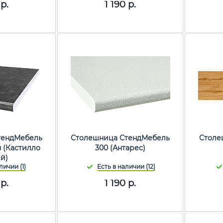
р.
1 190
р.
тендМебель
Столешница СтендМебель
Столе
 (Кастилло
300 (Антарес)
й)
р.
1 190
р.