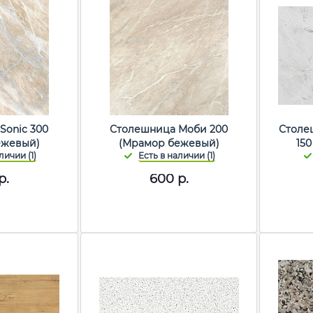
Sonic 300
Столешница Моби 200
Столе
ежевый)
(Мрамор бежевый)
15
р.
600
р.