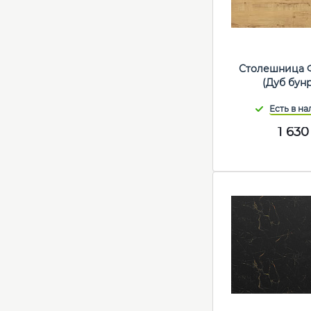
Столешница 
(Дуб бун
1 630