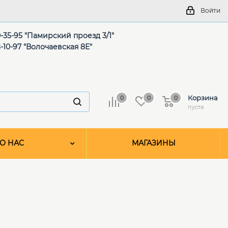
Войти
-35-95 "Памирский проезд 3/1"
-10-97 "Волочаевская 8Е"
Корзина
0
0
0
пуста
О НАС
МАГАЗИНЫ