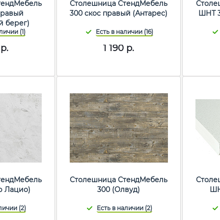
тендМебель
Столешница СтендМебель
Столе
правый
300 скос правый (Антарес)
ШНТ 3
 берег)
р.
1 190
р.
тендМебель
Столешница СтендМебель
Столе
р Лацио)
300 (Олвуд)
ШН