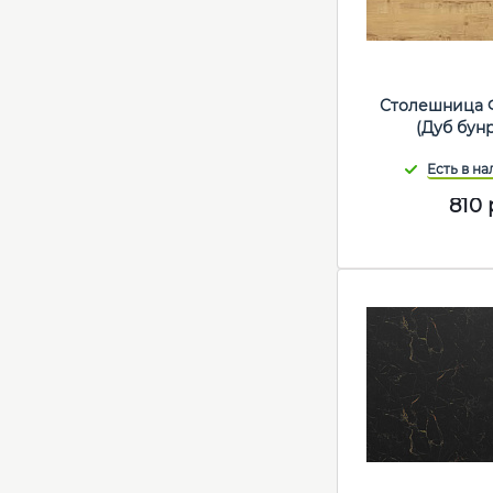
Столешница 
(Дуб бун
810