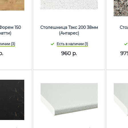
Форем 150
Столешница Тэкс 200 38мм
Сто
ратти)
(Антарес)
р.
960
р.
97