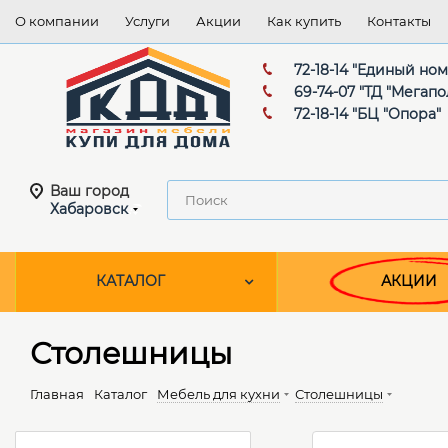
О компании
Услуги
Акции
Как купить
Контакты
72-18-14 "Единый но
69-74-07 "ТД "Мегапо
72-18-14 "БЦ "Опора"
Ваш город
Хабаровск
КАТАЛОГ
АКЦИИ
Столешницы
Главная
Каталог
Мебель для кухни
Столешницы