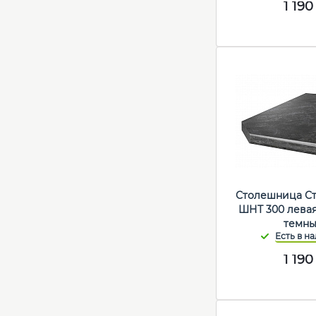
1 190
Столешница С
ШНТ 300 левая
темны
1 190