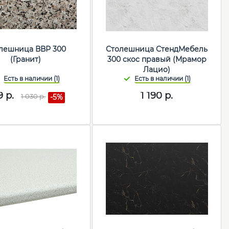
лешница ВВР 300
Столешница СтендМебель
(Гранит)
300 скос правый (Мрамор
Лацио)
9
р.
1 190
р.
1 030
р.
-5%