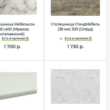
ешница Мебельсон
Столешница СтендМебель
8 L400 (Мрамор
(38 мм) 300 (Олвуд)
итальянский)
1 700
р.
1 730
р.