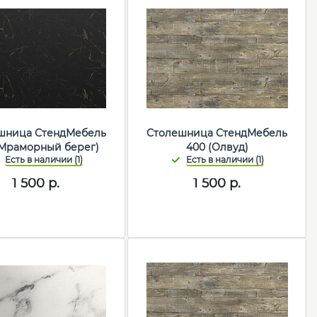
шница СтендМебель
Столешница СтендМебель
(Мраморный берег)
400 (Олвуд)
1 500
р.
1 500
р.