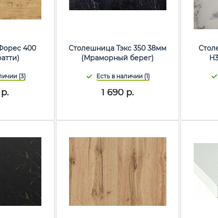
Форес 400
Столешница Тэкс 350 38мм
Стол
ратти)
(Мраморный берег)
H3
р.
1 690
р.