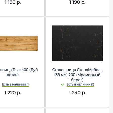
1 190
р.
1 190
р.
шница Тэкс 400 (Дуб
Столешница СтендМебель
вотан)
(38 мм) 200 (Мраморный
берег)
1 220
р.
1 240
р.