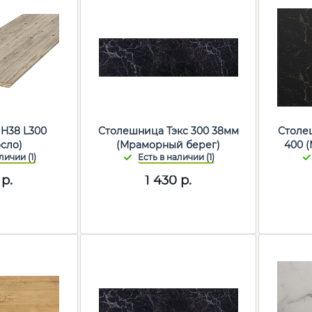
H38 L300
Столешница Тэкс 300 38мм
Столе
осло)
(Мраморный берег)
400 
р.
1 430
р.