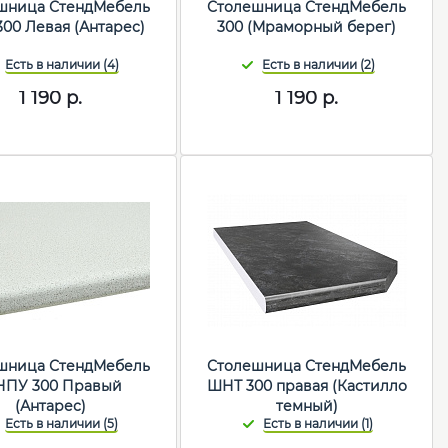
шница СтендМебель
Столешница СтендМебель
00 Левая (Антарес)
300 (Мраморный берег)
1 190
р.
1 190
р.
шница СтендМебель
Столешница СтендМебель
ПУ 300 Правый
ШНТ 300 правая (Кастилло
(Антарес)
темный)