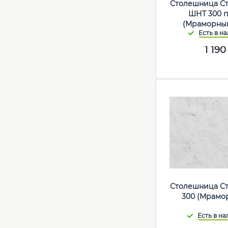
Столешница С
ШНТ 300 
(Мраморный
1 190
Столешница С
300 (Мрамо