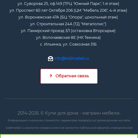
ул. Суворова 25, оф.149 (ТРЦ "Южный Парк", 1-й этаж)
ул. Проспект 60 лет Октября 206 (ЦМ "Мебель 206", 4-й этаж)
ул. Воронежская 47А (БЦ "Опора", цокольный этаж)
ул. Строительная 24А (ТД "Мегаполис")
ул. Памирский проезд 3/1 (остановка Вторсырье)
ул. Волочаевская 8Е (НК Техника)
с. Ильинка, ул. Совхозная 31Б
info@kddmebel.ru
Обратная связь
2014-2026 © Купи для дома - магазин мебели.
Информация о наличии, стоимости, параметрах товара/услуг размещённая на сайте
kddmebel.ru является справочной и не является публичной офертой, определённой
положениями ст. 437 ГК РФ.