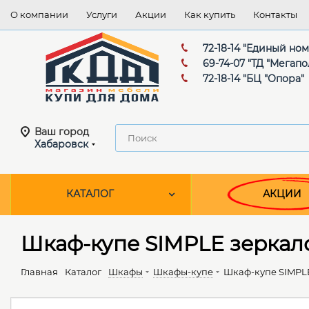
О компании
Услуги
Акции
Как купить
Контакты
72-18-14 "Единый но
69-74-07 "ТД "Мегапо
72-18-14 "БЦ "Опора"
Ваш город
Хабаровск
КАТАЛОГ
АКЦИИ
Шкаф-купе SIMPLE зеркало
Главная
Каталог
Шкафы
Шкафы-купе
Шкаф-купе SIMPLE