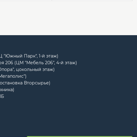
РЦ "Южный Парк", 1-й этаж)
я 206 (ЦМ "Мебель 206", 4-й этаж)
Опора", цокольный этаж)
"Мегаполис")
(остановка Вторсырье)
ехника)
1Б