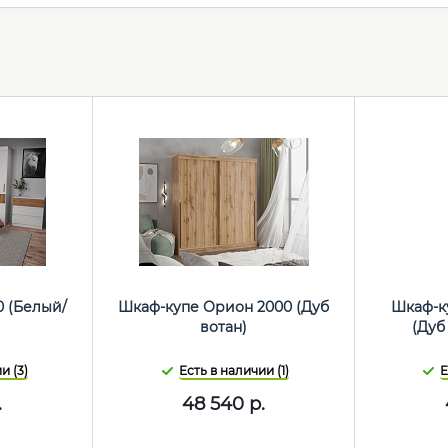
0 (Белый/
Шкаф-купе Орион 2000 (Дуб
Шкаф-ку
)
вотан)
(Дуб
и (3)
Есть в наличии (1)
Е
.
48 540
р.