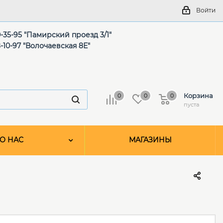
Войти
-35-95 "Памирский проезд 3/1"
-10-97 "Волочаевская 8Е"
Корзина
0
0
0
пуста
О НАС
МАГАЗИНЫ