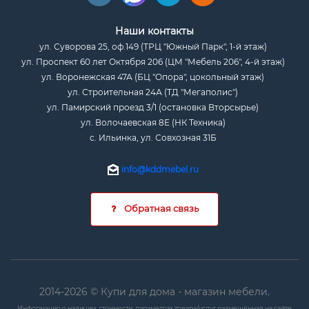
Наши контакты
ул. Суворова 25, оф.149 (ТРЦ "Южный Парк", 1-й этаж)
ул. Проспект 60 лет Октября 206 (ЦМ "Мебель 206", 4-й этаж)
ул. Воронежская 47А (БЦ "Опора", цокольный этаж)
ул. Строительная 24А (ТД "Мегаполис")
ул. Памирский проезд 3/1 (остановка Вторсырье)
ул. Волочаевская 8Е (НК Техника)
с. Ильинка, ул. Совхозная 31Б
info@kddmebel.ru
Обратная связь
2014-2026 © Купи для дома - магазин мебели.
Информация о наличии, стоимости, параметрах товара/услуг размещённая на сайте