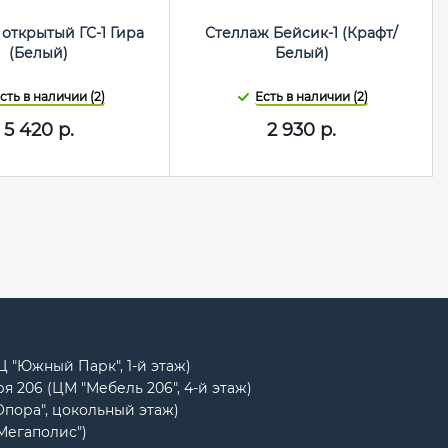
открытый ГС-1 Гира
Стеллаж Бейсик-1 (Крафт/
(Белый)
Белый)
сть в наличии (2)
Есть в наличии (2)
5 420
р.
2 930
р.
РЦ "Южный Парк", 1-й этаж)
я 206 (ЦМ "Мебель 206", 4-й этаж)
Опора", цокольный этаж)
"Мегаполис")