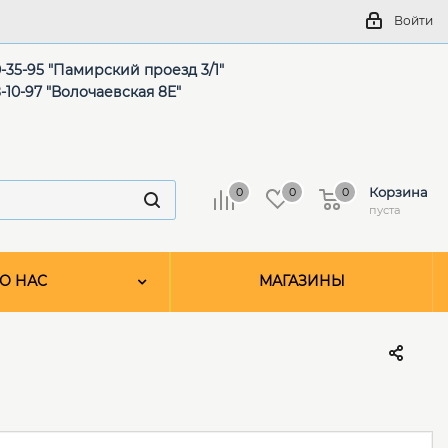
Войти
-35-95 "Памирский проезд 3/1"
-10-97 "Волочаевская 8Е"
Корзина
0
0
0
пуста
О НАС
МАГАЗИНЫ