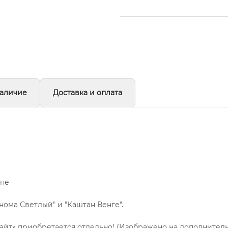
аличие
Доставка и оплата
ене
нома Светлый" и "Каштан Венге".
Лайт» приобретается отдельно! (Изображено на дополнител