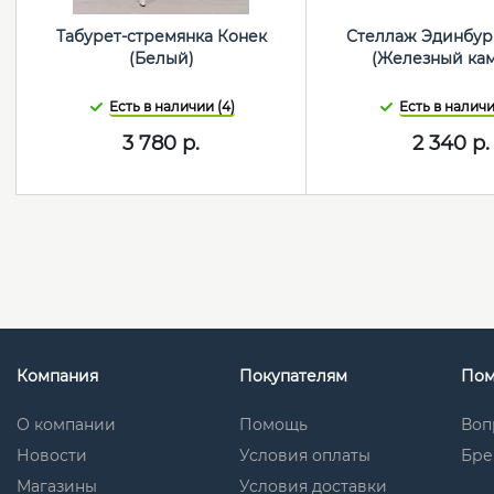
Табурет-стремянка Конек
Стеллаж Эдинбург
(Белый)
(Железный кам
Есть в наличии (4)
Есть в наличи
3 780
р.
2 340
р.
Компания
Покупателям
По
О компании
Помощь
Воп
Новости
Условия оплаты
Бре
Магазины
Условия доставки