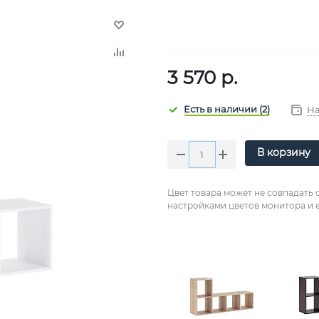
3 570
р.
На
В корзину
Цвет товара может не совпадать 
настройками цветов монитора и е