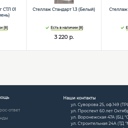
 СТЛ 01
Стеллаж Стандарт 1.3 (Белый)
Стеллаж 
ень)
и (8)
Есть в наличии (8)
Е
3 220
р.
мощь
Наши контакты
ул. Суворова 25, оф.149 (Т
рос-ответ
ул. Проспект 60 лет Октябр
ул. Воронежская 47А (БЦ "
нды
ул. Строительная 24А (ТД 