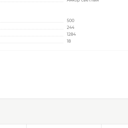
Анкор светлый
500
244
1284
18