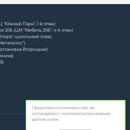
РЦ "Южный Парк", 1-й этаж)
я 206 (ЦМ "Мебель 206", 4-й этаж)
Опора", цокольный этаж)
"Мегаполис")
(остановка Вторсырье)
ехника)
1Б
Продолжая использовать сайт, вы
соглашаетесь с
политикой использования
файлов cookie.