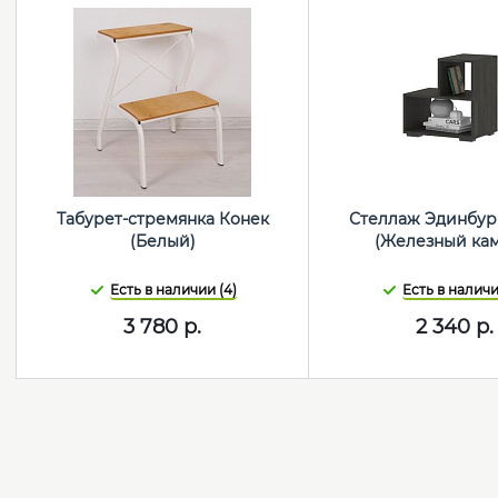
Табурет-стремянка Конек
Стеллаж Эдинбург
(Белый)
(Железный кам
Есть в наличии (4)
Есть в наличи
3 780
р.
2 340
р.