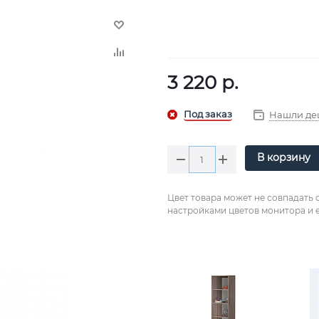
3 220
р.
Нашли де
В корзину
Цвет товара может не совпадать 
настройками цветов монитора и е