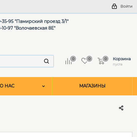
Войти
-35-95 "Памирский проезд 3/1"
-10-97 "Волочаевская 8Е"
Корзина
0
0
0
пуста
О НАС
МАГАЗИНЫ