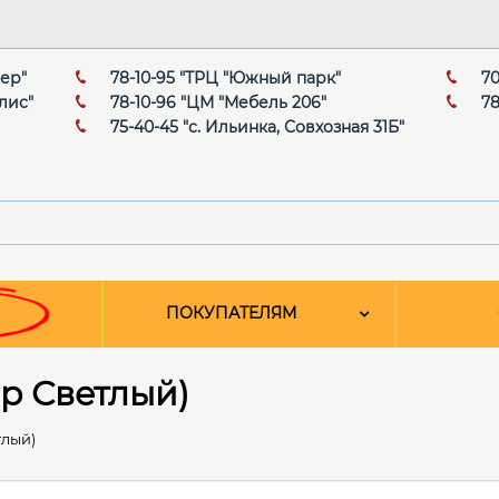
мер"
78-10-95 "ТРЦ "Южный парк"
70
лис"
78-10-96 "ЦМ "Мебель 206"
78
75-40-45 "с. Ильинка, Совхозная 31Б"
ПОКУПАТЕЛЯМ
ор Светлый)
тлый)