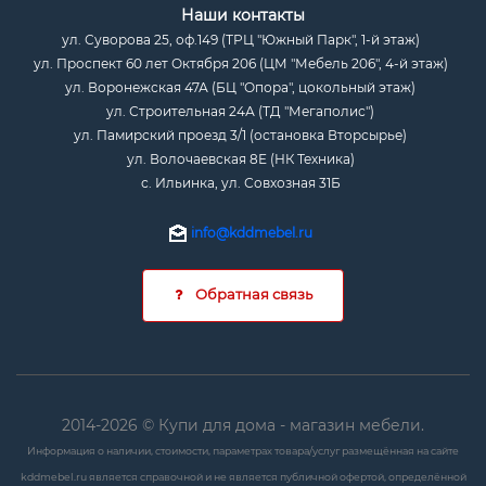
Наши контакты
ул. Суворова 25, оф.149 (ТРЦ "Южный Парк", 1-й этаж)
ул. Проспект 60 лет Октября 206 (ЦМ "Мебель 206", 4-й этаж)
ул. Воронежская 47А (БЦ "Опора", цокольный этаж)
ул. Строительная 24А (ТД "Мегаполис")
ул. Памирский проезд 3/1 (остановка Вторсырье)
ул. Волочаевская 8Е (НК Техника)
с. Ильинка, ул. Совхозная 31Б
info@kddmebel.ru
Обратная связь
2014-2026 © Купи для дома - магазин мебели.
Информация о наличии, стоимости, параметрах товара/услуг размещённая на сайте
kddmebel.ru является справочной и не является публичной офертой, определённой