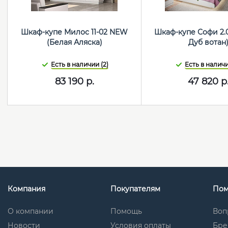
Шкаф-купе Милос 11-02 NEW
Шкаф-купе Софи 2.
(Белая Аляска)
Дуб вотан
Есть в наличии (2)
Есть в наличи
83 190
р.
47 820
р
Компания
Покупателям
По
О компании
Помощь
Воп
Новости
Условия оплаты
Бре