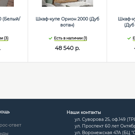
0 (Белый/
Шкаф-купе Орион 2000 (Дуб
Шкаф-ку
)
вотан)
(Дуб
и (3)
Есть в наличии (1)
Е
.
48 540
р.
мощь
Наши контакты
ул. Суворова 25, оф.149 (Т
рос-ответ
ул. Проспект 60 лет Октябр
ул. Воронежская 47А (БЦ "
нды