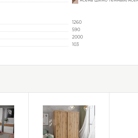
Ясень шимо темный/Ясе
1260
590
2000
103