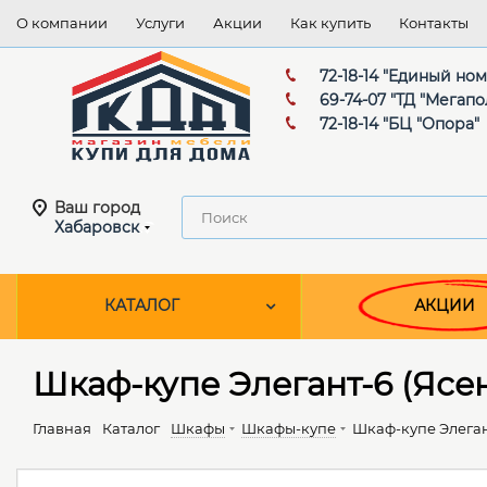
О компании
Услуги
Акции
Как купить
Контакты
72-18-14 "Единый но
69-74-07 "ТД "Мегапо
72-18-14 "БЦ "Опора"
Ваш город
Хабаровск
КАТАЛОГ
АКЦИИ
Шкаф-купе Элегант-6 (Яс
Главная
Каталог
Шкафы
Шкафы-купе
Шкаф-купе Элеган