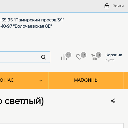
Войти
-35-95 "Памирский проезд 3/1"
-10-97 "Волочаевская 8Е"
Корзина
0
0
0
пуста
О НАС
МАГАЗИНЫ
 светлый)