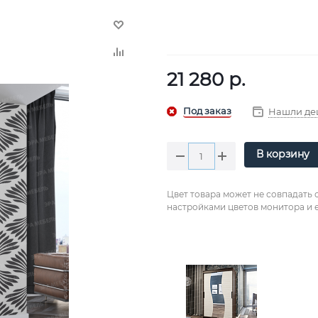
21 280
р.
Нашли де
В корзину
Цвет товара может не совпадать 
настройками цветов монитора и е