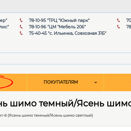
мер"
78-10-95 "ТРЦ "Южный парк"
70
лис"
78-10-96 "ЦМ "Мебель 206"
78
75-40-45 "с. Ильинка, Совхозная 31Б"
ПОКУПАТЕЛЯМ
ень шимо темный/Ясень шимо
т-6 (Ясень шимо темный/Ясень шимо светлый)