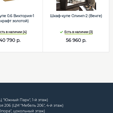
пе 0.6 Виктория-1
Шкаф-купе Олимп-2 (Венге)
 крафт золотой)
сть в наличии (4)
Есть в наличии (3)
40 790
р.
56 960
р.
РЦ "Южный Парк", 1-й этаж)
я 206 (ЦМ "Мебель 206", 4-й этаж)
Опора", цокольный этаж)