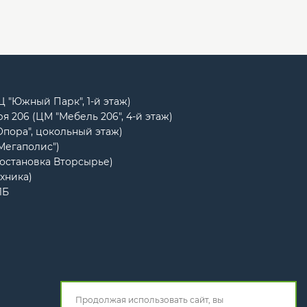
РЦ "Южный Парк", 1-й этаж)
я 206 (ЦМ "Мебель 206", 4-й этаж)
Опора", цокольный этаж)
"Мегаполис")
(остановка Вторсырье)
ехника)
1Б
Продолжая использовать сайт, вы