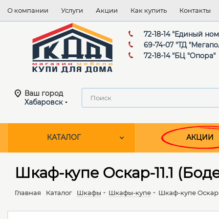
О компании
Услуги
Акции
Как купить
Контакты
72-18-14 "Единый но
69-74-07 "ТД "Мегапо
72-18-14 "БЦ "Опора"
Ваш город
Хабаровск
КАТАЛОГ
АКЦИИ
Шкаф-купе Оскар-11.1 (Бод
Главная
Каталог
Шкафы
Шкафы-купе
Шкаф-купе Оскар-1