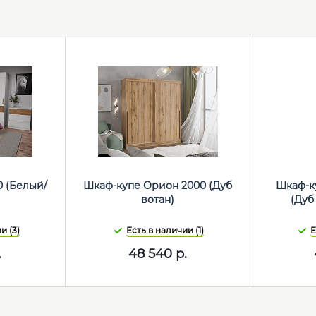
0 (Белый/
Шкаф-купе Орион 2000 (Дуб
Шкаф-ку
)
вотан)
(Дуб
и (3)
Есть в наличии (1)
Е
.
48 540
р.