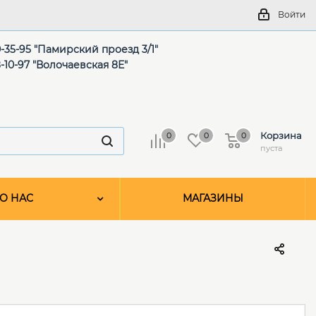
Войти
-35-95 "Памирский проезд 3/1"
-10-97 "Волочаевская 8Е"
Корзина
0
0
0
пуста
О НАС
МАГАЗИНЫ