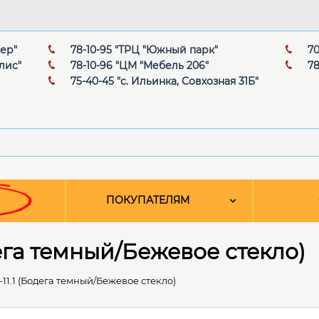
мер"
78-10-95 "ТРЦ "Южный парк"
70
лис"
78-10-96 "ЦМ "Мебель 206"
78
75-40-45 "с. Ильинка, Совхозная 31Б"
ПОКУПАТЕЛЯМ
ега темный/Бежевое стекло)
1.1 (Бодега темный/Бежевое стекло)