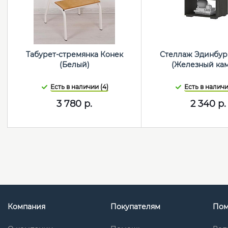
Табурет-стремянка Конек
Стеллаж Эдинбург
(Белый)
(Железный кам
Есть в наличии (4)
Есть в наличи
3 780
р.
2 340
р.
Компания
Покупателям
По