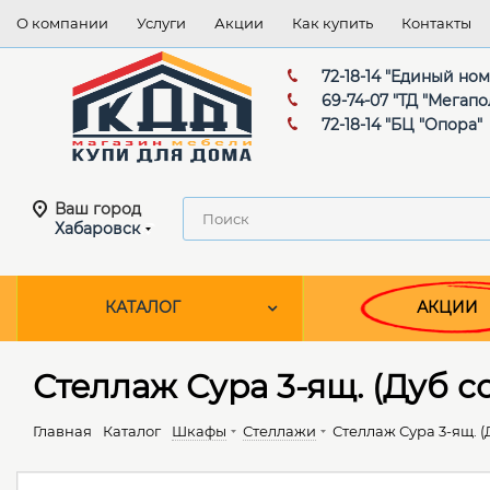
О компании
Услуги
Акции
Как купить
Контакты
72-18-14 "Единый но
69-74-07 "ТД "Мегапо
72-18-14 "БЦ "Опора"
Ваш город
Хабаровск
КАТАЛОГ
АКЦИИ
Стеллаж Сура 3-ящ. (Дуб с
Главная
Каталог
Шкафы
Стеллажи
Стеллаж Сура 3-ящ. (