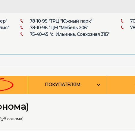
мер"
78-10-95 "ТРЦ "Южный парк"
70
лис"
78-10-96 "ЦМ "Мебель 206"
78
75-40-45 "с. Ильинка, Совхозная 31Б"
ПОКУПАТЕЛЯМ
онома)
Дуб сонома)