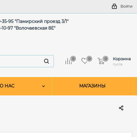
Войти
-35-95 "Памирский проезд 3/1"
-10-97 "Волочаевская 8Е"
Корзина
0
0
0
пуста
О НАС
МАГАЗИНЫ