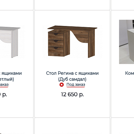
с ящиками
Стол Регина с ящиками
Ком
етлый)
(Дуб самдал)
0
р.
12 650
р.