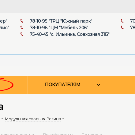
мер"
78-10-95 "ТРЦ "Южный парк"
70
лис"
78-10-96 "ЦМ "Мебель 206"
78
75-40-45 "с. Ильинка, Совхозная 31Б"
ПОКУПАТЕЛЯМ
а
е
Модульная спальня Регина
 популярности
По алфавиту
По цене