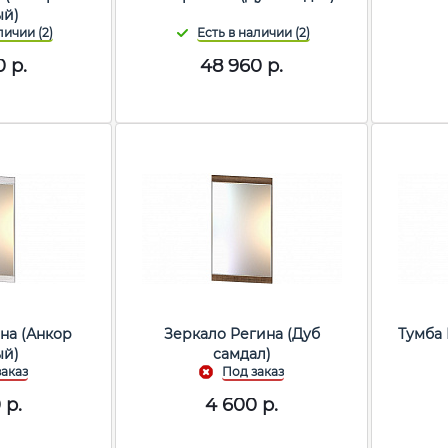
ый)
0
р.
48 960
р.
на (Анкор
Зеркало Регина (Дуб
Тумба 
ый)
самдал)
0
р.
4 600
р.