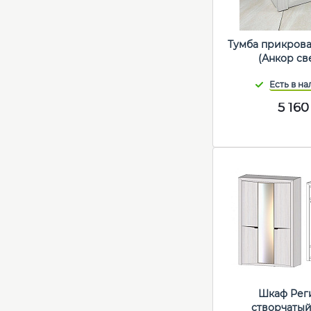
Тумба прикрова
(Анкор св
5 160
Шкаф Реги
створчатый