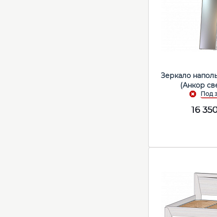
Зеркало напол
(Анкор св
16 35