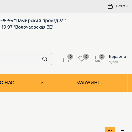
Войти
-35-95 "Памирский проезд 3/1"
-10-97 "Волочаевская 8Е"
Корзина
0
0
0
пуста
О НАС
МАГАЗИНЫ