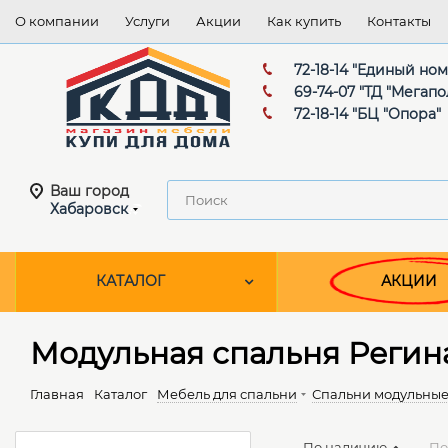
О компании
Услуги
Акции
Как купить
Контакты
72-18-14 "Единый но
69-74-07 "ТД "Мегапо
72-18-14 "БЦ "Опора"
Ваш город
Хабаровск
КАТАЛОГ
АКЦИИ
Модульная спальня Регин
Главная
Каталог
Мебель для спальни
Спальни модульны
По наличию
По