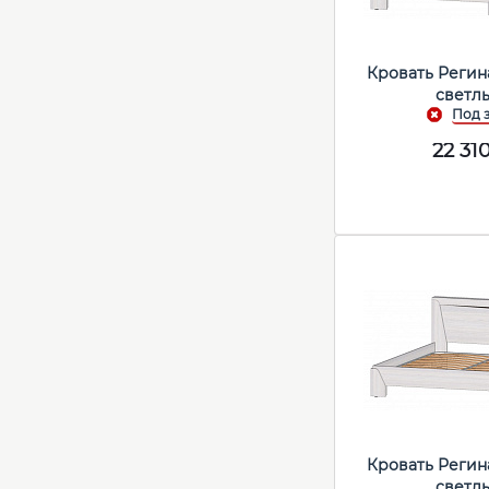
Кровать Регина
светл
22 31
Кровать Регина
светл