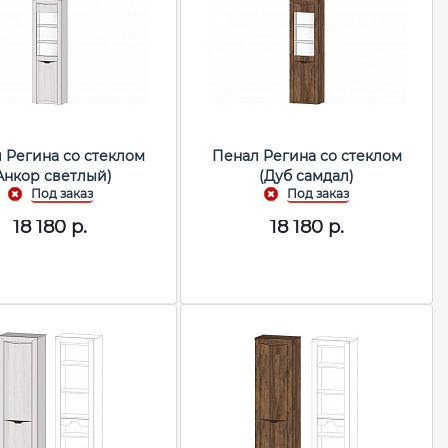
 Регина со стеклом
Пенал Регина со стеклом
Анкор светлый)
(Дуб самдал)
18 180
р.
18 180
р.