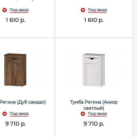
1 610
р.
1 610
р.
Регина (Дуб самдал)
Тумба Регина (Анкор
светлый)
9 710
р.
9 710
р.