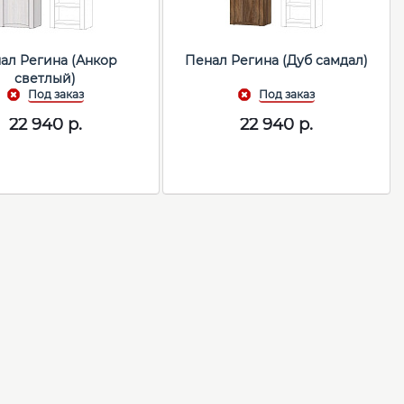
ал Регина (Анкор
Пенал Регина (Дуб самдал)
светлый)
22 940
р.
22 940
р.