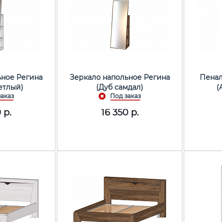
ьное Регина
Зеркало напольное Регина
Пенал
етлый)
(Дуб самдал)
(
0
р.
16 350
р.