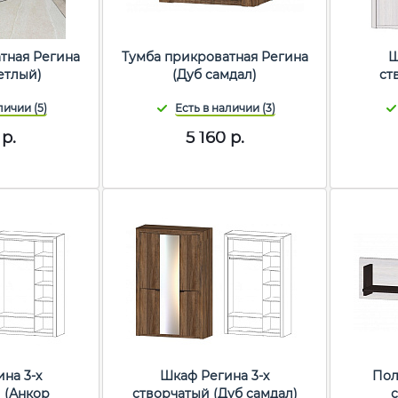
тная Регина
Тумба прикроватная Регина
Ш
етлый)
(Дуб самдал)
ст
р.
5 160
р.
на 3-х
Шкаф Регина 3-х
Пол
 (Анкор
створчатый (Дуб самдал)