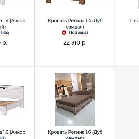
 1.4 (Анкор
Кровать Регина 1.4 (Дуб
Пен
ый)
самдал)
0
р.
22 310
р.
 1.6 (Анкор
Кровать Регина 1.6 (Дуб
ый)
самдал)