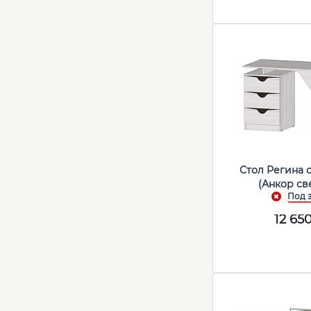
Стол Регина 
(Анкор св
12 65