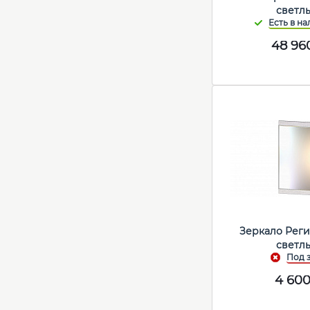
светл
48 96
Зеркало Реги
светл
4 60