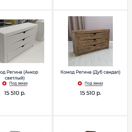
од Регина (Анкор
Комод Регина (Дуб самдал)
светлый)
15 510
р.
15 510
р.