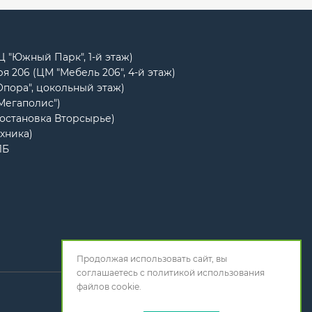
РЦ "Южный Парк", 1-й этаж)
я 206 (ЦМ "Мебель 206", 4-й этаж)
Опора", цокольный этаж)
"Мегаполис")
(остановка Вторсырье)
ехника)
1Б
Продолжая использовать сайт, вы
соглашаетесь с
политикой использования
файлов cookie.