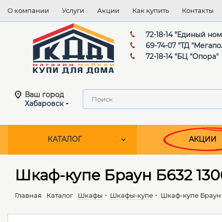
О компании
Услуги
Акции
Как купить
Контакты
72-18-14 "Единый но
69-74-07 "ТД "Мегапо
72-18-14 "БЦ "Опора"
Ваш город
Хабаровск
КАТАЛОГ
АКЦИИ
Шкаф-купе Браун Б632 130
Главная
Каталог
Шкафы
Шкафы-купе
Шкаф-купе Браун 