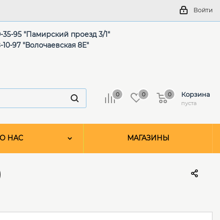
Войти
-35-95 "Памирский проезд 3/1"
-10-97 "Волочаевская 8Е"
Корзина
0
0
0
пуста
О НАС
МАГАЗИНЫ
)