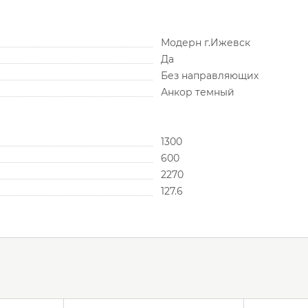
Модерн г.Ижевск
Да
Без направляющих
Анкор темный
1300
600
2270
127.6