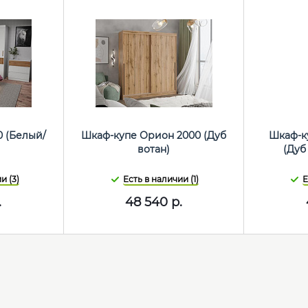
0 (Белый/
Шкаф-купе Орион 2000 (Дуб
Шкаф-ку
)
вотан)
(Дуб
и (3)
Есть в наличии (1)
Е
.
48 540
р.