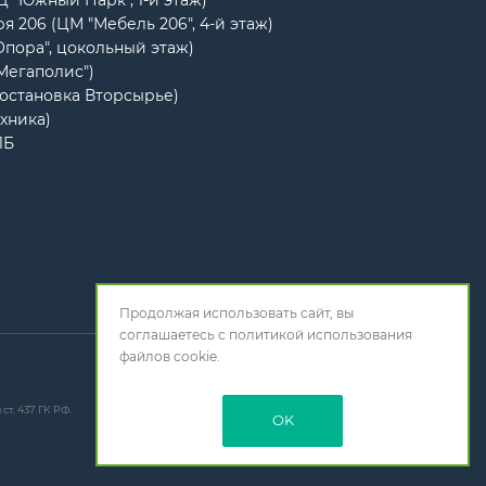
РЦ "Южный Парк", 1-й этаж)
я 206 (ЦМ "Мебель 206", 4-й этаж)
Опора", цокольный этаж)
"Мегаполис")
(остановка Вторсырье)
ехника)
1Б
Продолжая использовать сайт, вы
соглашаетесь с
политикой использования
файлов cookie.
т. 437 ГК РФ.
OK