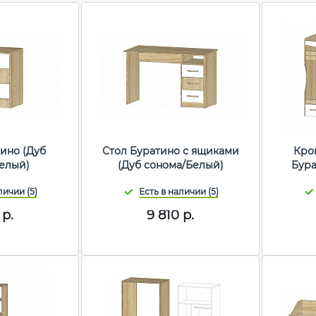
ино (Дуб
Стол Буратино с ящиками
Кро
елый)
(Дуб сонома/Белый)
Бура
р.
9 810
р.