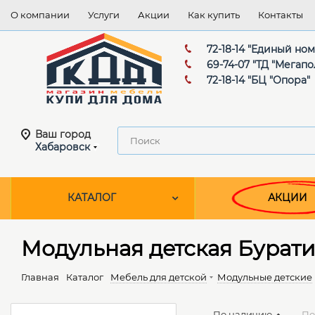
О компании
Услуги
Акции
Как купить
Контакты
72-18-14 "Единый но
69-74-07 "ТД "Мегапо
72-18-14 "БЦ "Опора"
Ваш город
Хабаровск
КАТАЛОГ
АКЦИИ
Модульная детская Бурати
Главная
Каталог
Мебель для детской
Модульные детские
По наличию
По