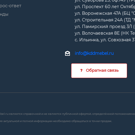
ул. Суворова 25, оф.149 (Т
рос-ответ
ул. Проспект 60 лет Октябр
ул. Воронежская 47А (БЦ "
нды
ул. Строительная 24А (ТД 
ул. Памирский проезд 3/1 
ул. Волочаевская 8Е (НК Т
с. Ильинка, ул. Совхозная 3
info@kddmebel.ru
Обратная связь
bel.ru является справочной и не является публичной офертой, определённой положениями с
я актуальной и полной информации необходимо обращаться в точки продаж.