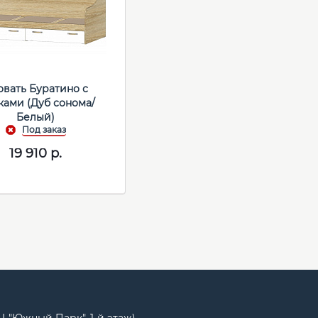
овать Буратино с
ами (Дуб сонома/
Белый)
19 910
р.