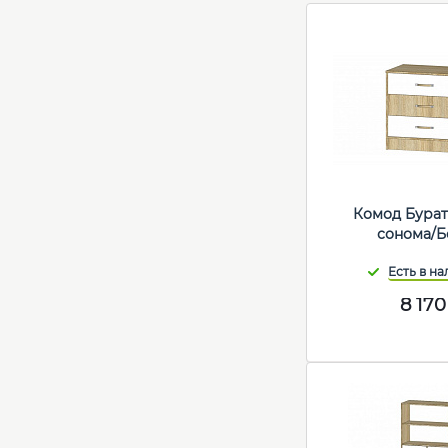
Комод Бурат
сонома/Б
8 170