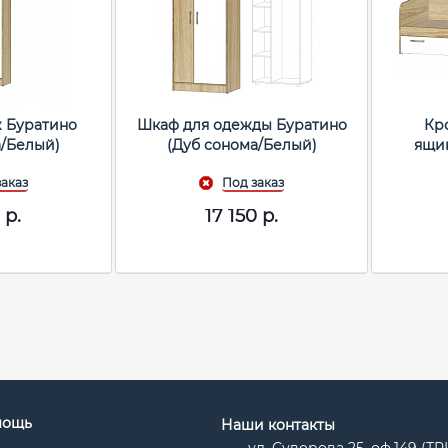
 Буратино
Шкаф для одежды Буратино
Кр
а/Белый)
(Дуб сонома/Белый)
ящик
0
р.
17 150
р.
мощь
Наши контакты