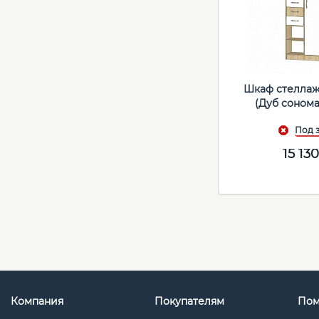
Шкаф стеллаж
(Дуб соном
15 13
Компания
Покупателям
По