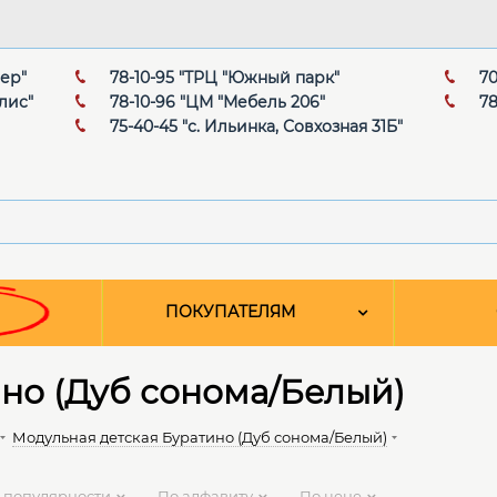
мер"
78-10-95 "ТРЦ "Южный парк"
70
лис"
78-10-96 "ЦМ "Мебель 206"
78
75-40-45 "с. Ильинка, Совхозная 31Б"
ПОКУПАТЕЛЯМ
но (Дуб сонома/Белый)
Модульная детская Буратино (Дуб сонома/Белый)
 популярности
По алфавиту
По цене