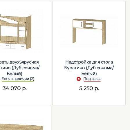
вать двухъярусная
Надстройка для стола
тино (Дуб сонома/
Буратино (Дуб сонома/
Белый)
Белый)
34 070
р.
5 250
р.