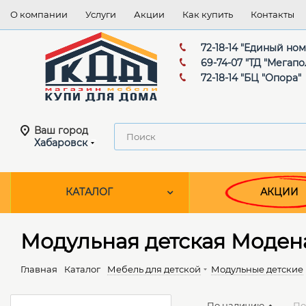
О компании
Услуги
Акции
Как купить
Контакты
72-18-14 "Единый но
69-74-07 "ТД "Мегапо
72-18-14 "БЦ "Опора"
Ваш город
Хабаровск
КАТАЛОГ
АКЦИИ
Модульная детская Моден
Главная
Каталог
Мебель для детской
Модульные детские
По наличию
По