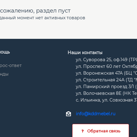
 сожалению, раздел пуст
данный момент нет активных товаров
мощь
Наши контакты
ул. Суворова 25, оф.149 (Т
рос-ответ
ул. Проспект 60 лет Октябр
ул. Воронежская 47А (БЦ "
нды
ул. Строительная 24А (ТД 
ул. Памирский проезд 3/1 
ул. Волочаевская 8Е (НК Т
с. Ильинка, ул. Совхозная 3
info@kddmebel.ru
Обратная связь