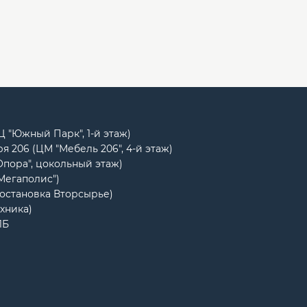
РЦ "Южный Парк", 1-й этаж)
я 206 (ЦМ "Мебель 206", 4-й этаж)
Опора", цокольный этаж)
"Мегаполис")
(остановка Вторсырье)
ехника)
1Б