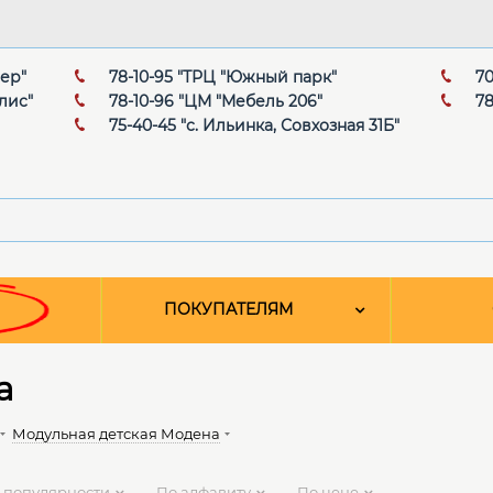
мер"
78-10-95 "ТРЦ "Южный парк"
70
лис"
78-10-96 "ЦМ "Мебель 206"
78
75-40-45 "с. Ильинка, Совхозная 31Б"
ПОКУПАТЕЛЯМ
а
Модульная детская Модена
 популярности
По алфавиту
По цене