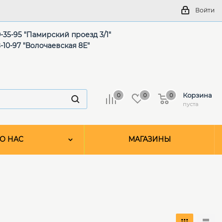
Войти
-35-95 "Памирский проезд 3/1"
-10-97 "Волочаевская 8Е"
Корзина
0
0
0
пуста
О НАС
МАГАЗИНЫ